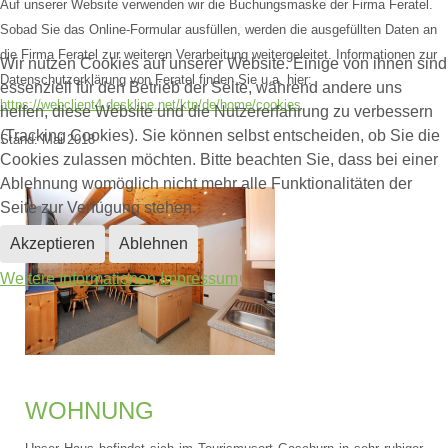
Auf unserer Website verwenden wir die Buchungsmaske der Firma Feratel.
Sobad Sie das Online-Formular ausfüllen, werden die ausgefüllten Daten an
die Firma Feratel zur weiteren Verarbeitung weitergeleitet. Informationen zur
Wir nutzen Cookies auf unserer Website. Einige von ihnen sind
Datenschutzerklärung von Feratel finden Sie u.a. hier:
essenziell für den Betrieb der Seite, während andere uns
https://webclient4.deskline.net/ktn/de/home/cookies
helfen, diese Website und die Nutzererfahrung zu verbessern
(Tracking Cookies). Sie können selbst entscheiden, ob Sie die
Stand: Mai 2018
Cookies zulassen möchten. Bitte beachten Sie, dass bei einer
Ablehnung womöglich nicht mehr alle Funktionalitäten der
Seite zur Verfügung stehen.
Akzeptieren
Ablehnen
Weitere Informationen
Impressum
WOHNUNG